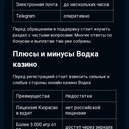
Электронная почта
до нескольких часов
Telegram
оперативно
Перед обращением в поддержку стоит изучить
раздел с частыми вопросами. Многие ответы по
бонусам и выплатам там уже собраны.
Плюсы и минусы Водка
казино
Перед регистрацией стоит взвесить сильные и
слабые стороны онлайн казино Водка.
Преимущества
Недостатки
Лицензия Кюрасао
нет российской
и аудит
лицензии
Более 3 000 игр от
доступ через зеркала