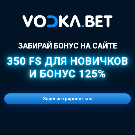
ЗАБИРАЙ БОНУС НА САЙТЕ
350 FS ДЛЯ НОВИЧКОВ
И БОНУС 125%
Зарегистрироваться