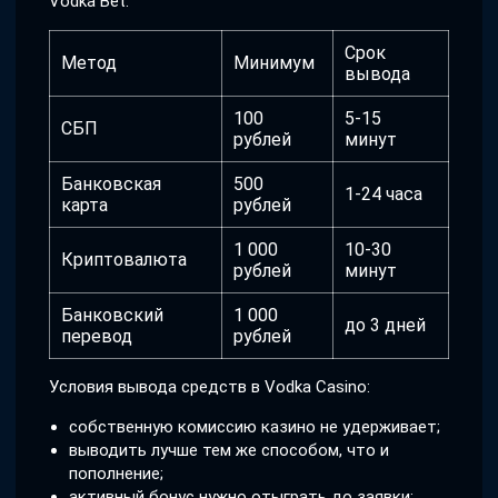
Vodka Bet.
Срок
Метод
Минимум
вывода
100
5-15
СБП
рублей
минут
Банковская
500
1-24 часа
карта
рублей
1 000
10-30
Криптовалюта
рублей
минут
Банковский
1 000
до 3 дней
перевод
рублей
Условия вывода средств в Vodka Casino:
собственную комиссию казино не удерживает;
выводить лучше тем же способом, что и
пополнение;
активный бонус нужно отыграть до заявки;