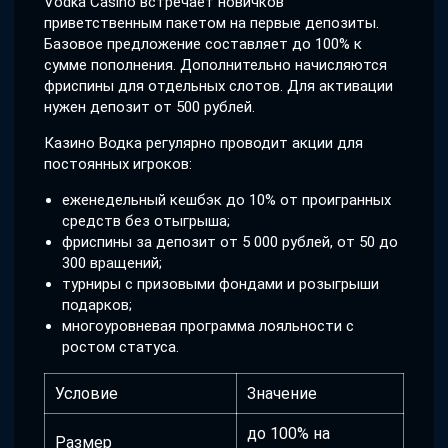
Vodka Casino встречает новичков
приветственным пакетом на первые депозиты.
Базовое предложение составляет до 100% к
сумме пополнения. Дополнительно начисляются
фриспины для отдельных слотов. Для активации
нужен депозит от 500 рублей.
Казино Водка регулярно проводит акции для
постоянных игроков:
еженедельный кешбэк до 10% от проигранных
средств без отыгрыша;
фриспины за депозит от 5 000 рублей, от 50 до
300 вращений;
турниры с призовыми фондами и розыгрыши
подарков;
многоуровневая программа лояльности с
ростом статуса.
Условие
Значение
до 100% на
Размер